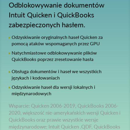
Odblokowywanie dokumentów
Intuit Quicken i QuickBooks
zabezpieczonych hasłem.
Odzyskiwanie oryginalnych haseł Quicken za
pomocą ataków wspomaganych przez GPU
Natychmiastowe odblokowywanie plików
QuickBooks poprzez zresetowanie hasła
Obsługa dokumentów i haseł we wszystkich
językach i kodowaniach
Odzyskiwanie haseł dla wersji lokalnych i
międzynarodowych
Wsparcie: Quicken 2006-2019, QuickBooks 2006-
2020, większość nie-amerykańskich wersji Quicken i
QuickBooks oraz prawie wszystkie wersje
międzynarodowe; Intuit Quicken .QDF, QuickBooks