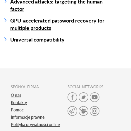
Advanced attacks: targeting the human
factor
GPU-accelerated password recovery for
multiple products
Universal compatibility
SPÓŁKA, FIRMA
SOCIAL NETWORKS
O nas
Kontakty
Pomoc
Informacje prawne
Polityka prywatności online